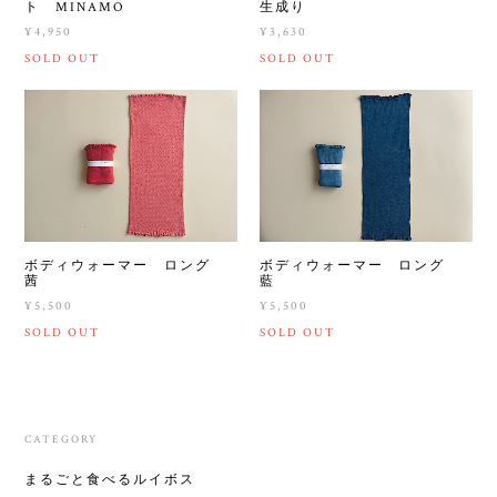
ト MINAMO
生成り
¥4,950
¥3,630
SOLD OUT
SOLD OUT
ボディウォーマー ロング
ボディウォーマー ロング
茜
藍
¥5,500
¥5,500
SOLD OUT
SOLD OUT
CATEGORY
まるごと食べるルイボス