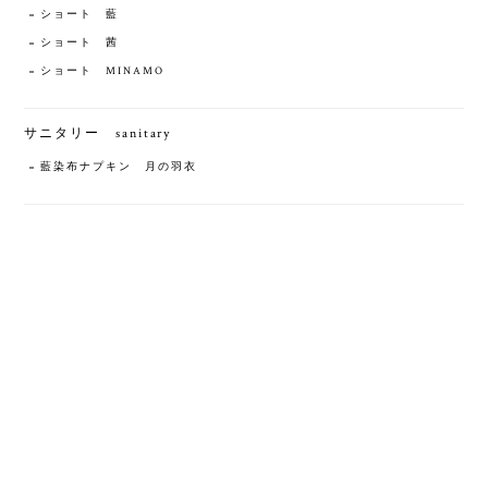
ショート 藍
ショート 茜
ショート MINAMO
サニタリー sanitary
藍染布ナプキン 月の羽衣