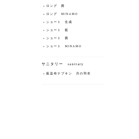
ロング 茜
ロング MINAMO
ショート 生成
ショート 藍
ショート 茜
ショート MINAMO
サニタリー sanitary
藍染布ナプキン 月の羽衣