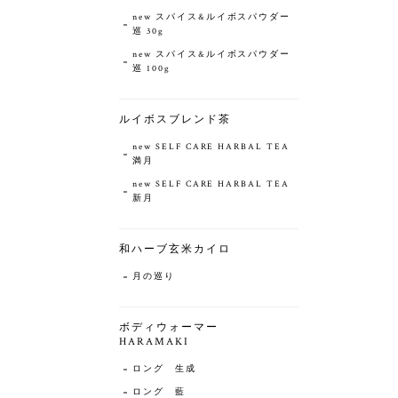
new スパイス&ルイボスパウダー
巡 30g
new スパイス&ルイボスパウダー
巡 100g
ルイボスブレンド茶
new SELF CARE HARBAL TEA
満月
new SELF CARE HARBAL TEA
新月
和ハーブ玄米カイロ
月の巡り
ボディウォーマー
HARAMAKI
ロング 生成
ロング 藍